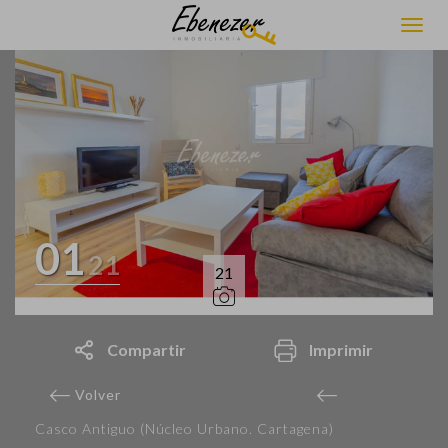
01
21
21
Compartir
Imprimir
Volver
Casco Antiguo (Núcleo Urbano. Cartagena)