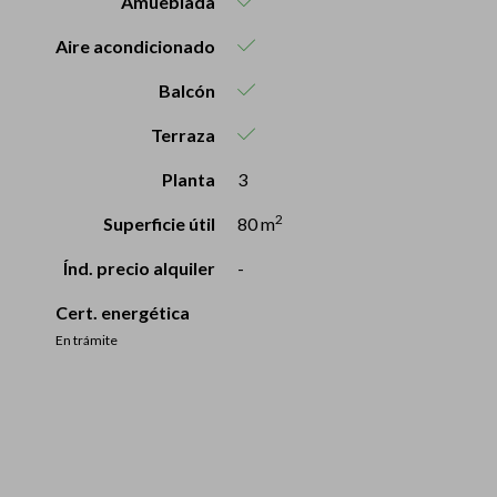
Amueblada
Aire acondicionado
Balcón
Terraza
Planta
3
2
Superficie útil
80 m
Índ. precio alquiler
-
Cert. energética
En trámite