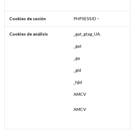
Cookies de sesión
PHPSESSID –
Cookies de análisis
_gat_gtag_UA.
_gat
_ga
_gid
_hjid
AMCV
AMCV